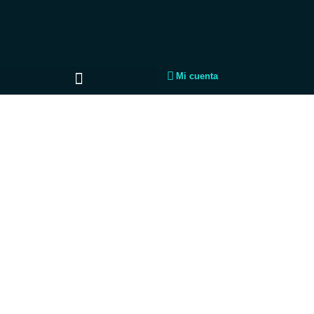
Mi cuenta
WiFi Pro MAX
Internet WiFi + Streaming Plus